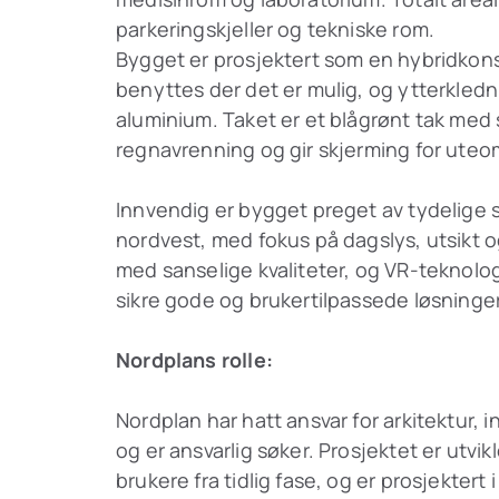
parkeringskjeller og tekniske rom.
Bygget er prosjektert som en hybridkonst
benyttes der det er mulig, og ytterkledn
aluminium. Taket er et blågrønt tak me
regnavrenning og gir skjerming for ute
Innvendig er bygget preget av tydelige s
nordvest, med fokus på dagslys, utsikt o
med sanselige kvaliteter, og VR-teknologi
sikre gode og brukertilpassede løsninger
Nordplans rolle:
Nordplan har hatt ansvar for arkitektur, i
og er ansvarlig søker. Prosjektet er utvi
brukere fra tidlig fase, og er prosjektert i