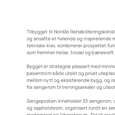
Tilbygget til Nordås ReHabiliteringsklini
og ansatte et helende og inspirerende m
tekniske krav, kombinerer prosjektet fu
som fremmer helse, trivsel og bærekraft.
Bygget er strategisk plassert med minimal
pasientrom både utsikt og privat uteplass
mellom nytt og eksisterende bygg, og reha
fra sengerom til treningsarealer og uteo
Sengeposten inneholder 33 sengerom, o
og oppholdsrom, organisert rundt en se
medisinrom og laboratorium. Totalt areal