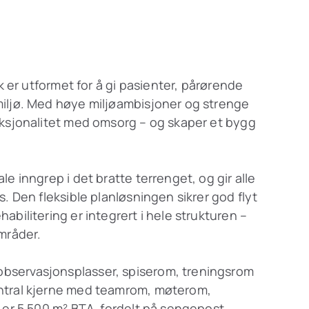
kk er utformet for å gi pasienter, pårørende
iljø. Med høye miljøambisjoner og strenge
nksjonalitet med omsorg – og skaper et bygg
e inngrep i det bratte terrenget, og gir alle
. Den fleksible planløsningen sikrer god flyt
bilitering er integrert i hele strukturen –
mråder.
bservasjonsplasser, spiserom, treningsrom
ntral kjerne med teamrom, møterom,
 er 5 500 m² BTA, fordelt på sengepost,