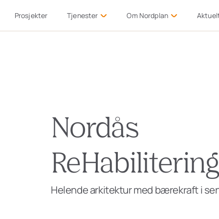
Prosjekter
Tjenester
Om Nordplan
Aktuel
Nordås
ReHabilitering
Helende arkitektur med bærekraft i se