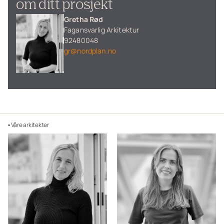
om ditt prosjekt
Gretha Rød
Fagansvarlig Arkitektur
92480048
gr@nordplan.no
▪ Våre arkitekter