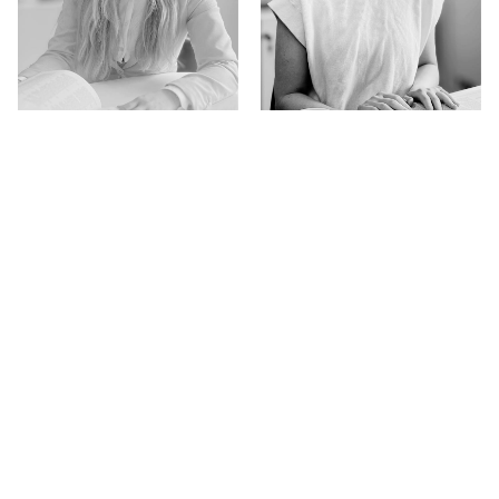
Marielle Nordnes
Inger Kristin Aamot
Master i arkitektur
Master i arkitektur MNAL
Dag Eikaas Bjerk
Ståle Sletten
Sivilarkitekt MNAL
Master i arkitektur